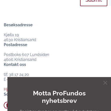
Submit
Besøksadresse
Kjøita 19
4630 Kristiansand
Postadresse
Postboks 607 Lundsiden
4606 Kristiansand
Kontakt oss
tlf: 38 17 24 20
E-post:
post@profundo.no
Hjelpesenter og support
Motta ProFundos
Sosiale medier
nyhetsbrev