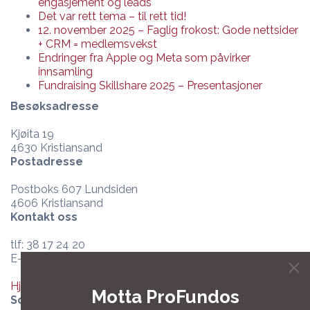
engasjement og leads
Det var rett tema – til rett tid!
12. november 2025 – Faglig frokost: Gode nettsider
+ CRM = medlemsvekst
Endringer fra Apple og Meta som påvirker
innsamling
Fundraising Skillshare 2025 – Presentasjoner
Besøksadresse
Kjøita 19
4630 Kristiansand
Postadresse
Postboks 607 Lundsiden
4606 Kristiansand
Kontakt oss
tlf: 38 17 24 20
E-post:
post@profundo.no
Hjelpesenter og support
Motta ProFundos
Sosiale medier