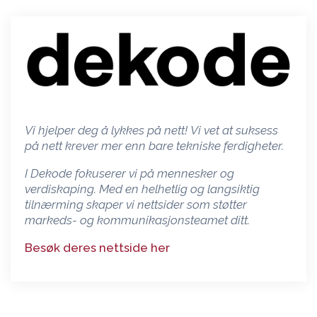
Vi hjelper deg å lykkes på nett!
Vi vet at suksess
på nett krever mer enn bare tekniske ferdigheter.
I Dekode fokuserer vi på mennesker og
verdiskaping. Med en helhetlig og langsiktig
tilnærming skaper vi nettsider som støtter
markeds- og
kommunikasjonsteamet
ditt.
Besøk deres nettside her