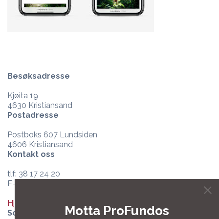
Besøksadresse
Kjøita 19
4630 Kristiansand
Postadresse
Postboks 607 Lundsiden
4606 Kristiansand
Kontakt oss
tlf: 38 17 24 20
E-post:
post@profundo.no
Hjelpesenter og support
Motta ProFundos
Sosiale medier