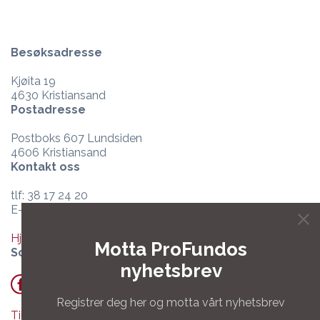
Besøksadresse
Kjøita 19
4630 Kristiansand
Postadresse
Postboks 607 Lundsiden
4606 Kristiansand
Kontakt oss
tlf: 38 17 24 20
E-post:
post@profundo.no
Hjelpesenter og support
Motta ProFundos
Sosiale medier
nyhetsbrev
Registrer deg her og motta vårt nyhetsbrev
Tilgang til Teamviewer