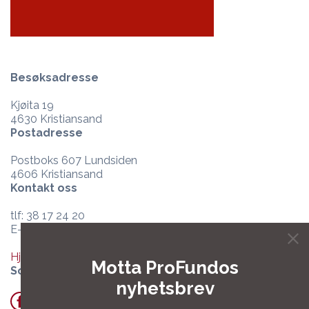
Besøksadresse
Kjøita 19
4630 Kristiansand
Postadresse
Postboks 607 Lundsiden
4606 Kristiansand
Kontakt oss
tlf: 38 17 24 20
E-post:
post@profundo.no
Hjelpesenter og support
Motta ProFundos
Sosiale medier
nyhetsbrev