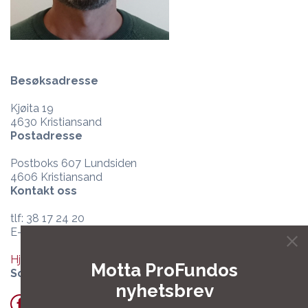
Besøksadresse
Kjøita 19
4630 Kristiansand
Postadresse
Postboks 607 Lundsiden
4606 Kristiansand
Kontakt oss
tlf: 38 17 24 20
E-post:
post@profundo.no
Hjelpesenter og support
Motta ProFundos
Sosiale medier
nyhetsbrev