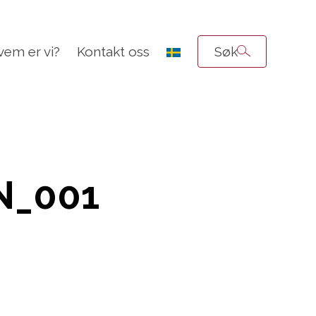
vem er vi?
Kontakt oss
Søk
N_001