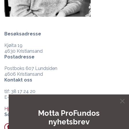
Besøksadresse
Kjøita 19
4630 Kristiansand
Postadresse
Postboks 607 Lundsiden
4606 Kristiansand
Kontakt oss
tlf: 38 17 24 20
E-post:
post@profundo.no
Hjelpesenter og support
Motta ProFundos
Sosiale medier
nyhetsbrev