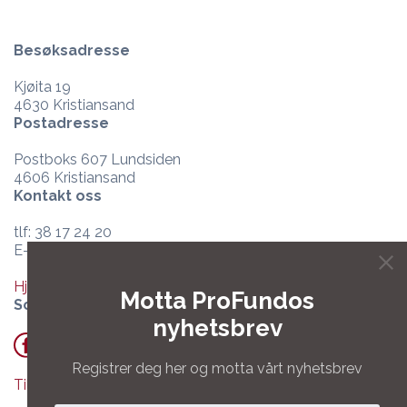
Besøksadresse
Kjøita 19
4630 Kristiansand
Postadresse
Postboks 607 Lundsiden
4606 Kristiansand
Kontakt oss
tlf: 38 17 24 20
E-post:
post@profundo.no
Hjelpesenter og support
Motta ProFundos
Sosiale medier
nyhetsbrev
Registrer deg her og motta vårt nyhetsbrev
Tilgang til Teamviewer